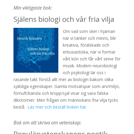
Min viktigaste bok:
Själens biologi och vår fria vilja
Om vad som sker i hjärnan
när vi tänker och minns, blir
kreativa, förälskade och
entusiastiska, när vi formar
vårt kön och får vårt sinne för
musik. Modern neurobiologi
och psykologi lär oss i
rasande takt förstå allt mer av biologin bakom olika
själsliga egenskaper. Gamla motsatspar som arv/miljö,
förnuft/känsla och kropp/själ visar sig vara falska
dikotomier. Men frågan om människans fria vilja tycks
bestå.
Läs mer och beställ boken här
.
Bok om att skriva om vetenskap:
Populärvetenskapens poetik