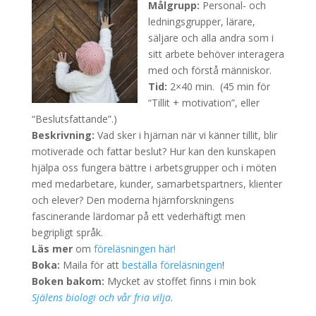
Målgrupp:
Personal- och
ledningsgrupper, lärare,
säljare och alla andra som i
sitt arbete behöver interagera
med och förstå människor.
Tid:
2×40 min. (45 min för
“Tillit + motivation”, eller
“Beslutsfattande”.)
Beskrivning:
Vad sker i hjärnan när vi känner tillit, blir
motiverade och fattar beslut? Hur kan den kunskapen
hjälpa oss fungera bättre i arbetsgrupper och i möten
med medarbetare, kunder, samarbetspartners, klienter
och elever? Den moderna hjärnforskningens
fascinerande lärdomar på ett vederhäftigt men
begripligt språk.
Läs mer
om
föreläsningen här!
Boka:
Maila för att
beställa föreläsningen
!
Boken bakom:
Mycket av stoffet finns i min bok
Själens biologi och vår fria vilja
.