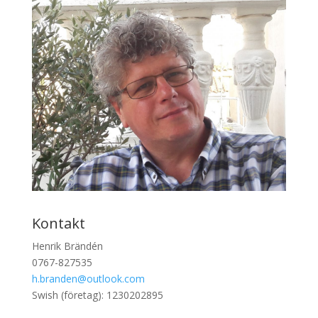
Kontakt
Henrik Brändén
0767-827535
h.branden@outlook.com
Swish (företag): 1230202895