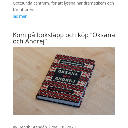
Gottsunda centrum, för att lyssna när dramatikern och
författaren...
läs mer
Kom på boksläpp och köp “Oksana
och Andrej”
av
Henrik Brändén
|
maj 10, 2023