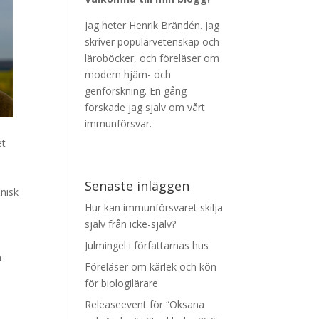
Jag heter Henrik Brändén. Jag
skriver populärvetenskap och
läroböcker, och föreläser om
modern hjärn- och
genforskning. En gång
forskade jag själv om vårt
immunförsvar.
et
Senaste inläggen
enisk
Hur kan immunförsvaret skilja
själv från icke-själv?
Julmingel i författarnas hus
a
Föreläser om kärlek och kön
för biologilärare
Releaseevent för “Oksana