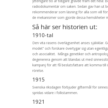
ytterligare tio år tidigare grävde fram det hela:
radiodokumentär om saken. Sedan gav han ut b
rekommenderar som läsning för alla som vill förs
de mekanismer som gjorde dessa hemskheter m
Så här ser historien ut:
1910-tal
Den vita rasens överlägsenhet anses självklar. G
modet” och forskare övertygar sig utan egentliga 
och asocialitet. Många genetiker och antropologe
degenerera genom att blandas ut med sinnesslöa,
kampanj för att få beslutsfattare att komma til
rörelse.
1915
Svenska riksdagen förbjuder giftermål för sinnes
spridas vidare i folkstammen.
1921