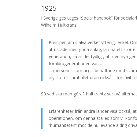
1925
I Sverige ges utges “Social handbok” för socialar
Wilhelm Hultkranz:
Principen är i själva verket ytterligt enkel.
utrustade med goda anlag, lämna ett större o
generation, så är det tydligt, att den nya ge
föräldragenerationen var. …
… (personer som är) … behäftade med svårare
olycka för samhället utan också – försåvitt der
Så vad ska man göra? Hultkrantz ser två alternativ:
Erfarenheter från andra länder visa också, a
operationen, om denna ställes som villkor för
“humaniteten” mot de nu levande aldrig driv