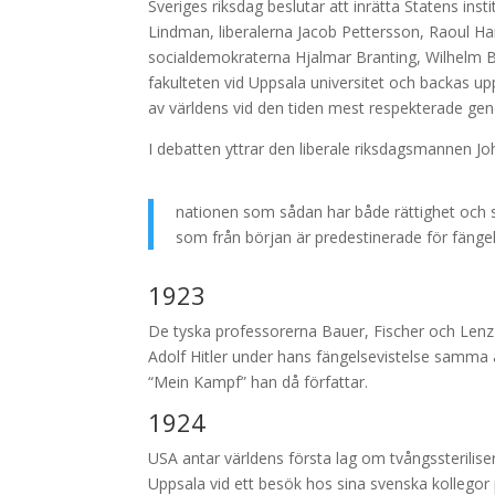
Sveriges riksdag beslutar att inrätta Statens ins
Lindman, liberalerna Jacob Pettersson, Raoul Ha
socialdemokraterna Hjalmar Branting, Wilhelm Bjö
fakulteten vid Uppsala universitet och backas up
av världens vid den tiden mest respekterade gen
I debatten yttrar den liberale riksdagsmannen Jo
nationen som sådan har både rättighet och sk
som från början är predestinerade för fängel
1923
De tyska professorerna Bauer, Fischer och Lenz 
Adolf Hitler under hans fängelsevistelse samma å
“Mein Kampf” han då författar.
1924
USA antar världens första lag om tvångssteriliser
Uppsala vid ett besök hos sina svenska kollegor p