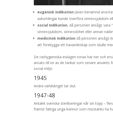
eugenisk indikation
(även benämnd arvs/ras
avkomlingar kunde överföra sinnessjukdom elle
social indikation
, då personen ansågs vara 
sinnessjukdom, sinnesslöhet eller annan rubbn
medicinsk indikation
då personen ansågs lid
att förebygga ett havandeskap som skulle medför
De rashygieniska inslagen tonas här ner och er
ansats till en av de tankar som senare använts f
social miljö.
1945
Andra världskriget tar slut.
1947-48
Antalet svenska steriliseringar når sin topp – fle
främst fattiga unga kvinnor som misstänks ha haf