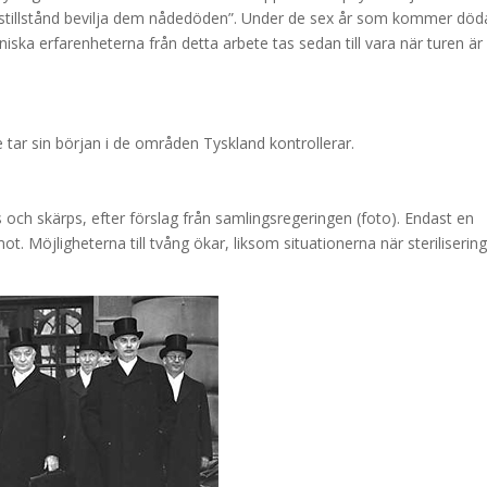
stillstånd bevilja dem nådedöden”. Under de sex år som kommer död
ska erfarenheterna från detta arbete tas sedan till vara när turen är
e tar sin början i de områden Tyskland kontrollerar.
 och skärps, efter förslag från samlingsregeringen (foto). Endast en
Möjligheterna till tvång ökar, liksom situationerna när steriliserin