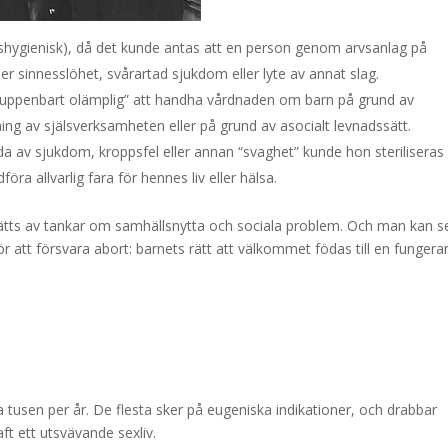
hygienisk), då det kunde antas att en person genom arvsanlag på
r sinnesslöhet, svårartad sjukdom eller lyte av annat slag.
“uppenbart olämplig” att handha vårdnaden om barn på grund av
ing av själsverksamheten eller på grund av asocialt levnadssätt.
a av sjukdom, kroppsfel eller annan “svaghet” kunde hon steriliseras 
a allvarlig fara för hennes liv eller hälsa.
sätts av tankar om samhällsnytta och sociala problem. Och man kan s
ör att försvara abort: barnets rätt att välkommet födas till en funger
ra tusen per år. De flesta sker på eugeniska indikationer, och drabbar
t ett utsvävande sexliv.