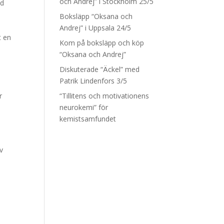
och Andrej” i Stockholm 25/5
id
Boksläpp “Oksana och
Andrej” i Uppsala 24/5
t en
Kom på boksläpp och köp
“Oksana och Andrej”
Diskuterade “Äckel” med
Patrik Lindenfors 3/5
r
“Tillitens och motivationens
neurokemi” för
kemistsamfundet
v