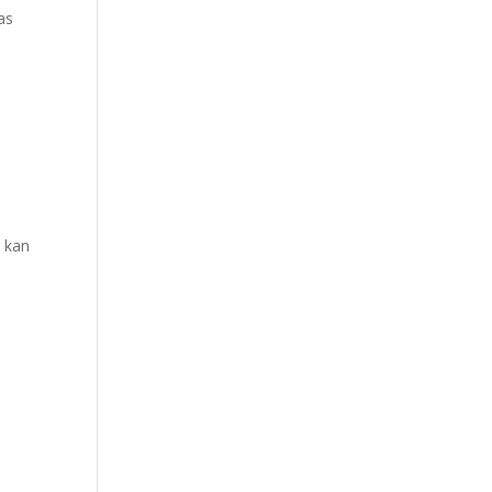
as
g kan