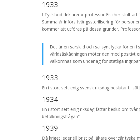
1933
I Tyskland deklarerar professor Fischer stolt att 
Samma år införs tvångssterilisering för personer
kommer att utföras på dessa grunder. Professor 
Det är en särskild och sällsynt lycka för en i 
världsåskådningen möter den med positivt er
välkomnas som underlag för statliga ingripa
1933
En i stort sett enig svensk riksdag beslutar tillsä
1934
En i stort sett enig riksdag fattar beslut om tv
befolkningsfrågan”.
1939
Då kriget leder till brist på läkare övergår tyska 