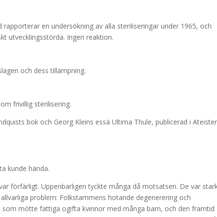
d rapporterar en undersökning av alla steriliseringar under 1965, och
skt utvecklingsstörda. Ingen reaktion.
gslagen och dess tillämpning.
frivillig sterilisering.
indquists bok och Georg Kleins essä Ultima Thule, publicerad i Ateiste
etta kunde hända.
a var förfärligt. Uppenbarligen tyckte många då motsatsen. De var star
 allvarliga problem: Folkstammens hotande degenerering och
 som mötte fattiga ogifta kvinnor med många barn, och den framtid