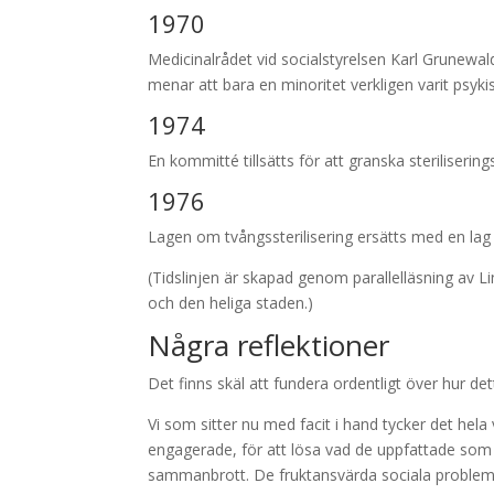
1970
Medicinalrådet vid socialstyrelsen Karl Grunewal
menar att bara en minoritet verkligen varit psyki
1974
En kommitté tillsätts för att granska steriliserin
1976
Lagen om tvångssterilisering ersätts med en lag om 
(Tidslinjen är skapad genom parallelläsning av L
och den heliga staden.)
Några reflektioner
Det finns skäl att fundera ordentligt över hur d
Vi som sitter nu med facit i hand tycker det hel
engagerade, för att lösa vad de uppfattade som
sammanbrott. De fruktansvärda sociala problem