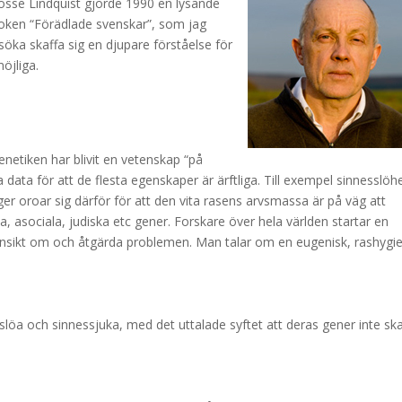
 Bosse Lindquist gjorde 1990 en lysande
oken “Förädlade svenskar”, som jag
öka skaffa sig en djupare förståelse för
öjliga.
enetiken har blivit en vetenskap “på
data för att de flesta egenskaper är ärftliga. Till exempel sinnesslöh
r oroar sig därför för att den vita rasens arvsmassa är på väg att
 asociala, judiska etc gener. Forskare över hela världen startar en
l insikt om och åtgärda problemen. Man talar om en eugenisk, rashygi
slöa och sinnessjuka, med det uttalade syftet att deras gener inte sk