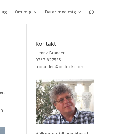
lag
Om mig
Delar med mig
Kontakt
Henrik Brändén
0767-827535
h.branden@outlook.com
n
en.
n
en
Välkomna till min blogg!