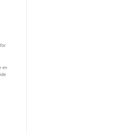
för
e en
ande