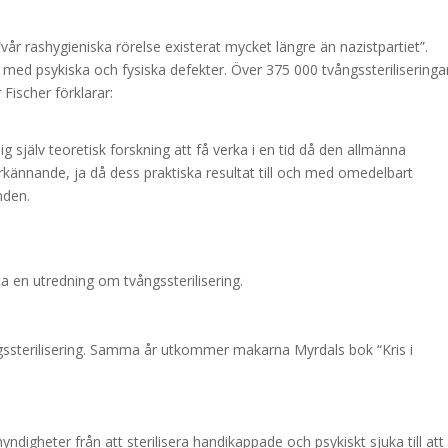
“vår rashygieniska rörelse existerat mycket längre än nazistpartiet”.
 med psykiska och fysiska defekter. Över 375 000 tvångssteriliseringa
Fischer förklarar:
sig själv teoretisk forskning att få verka i en tid då den allmänna
kännande, ja då dess praktiska resultat till och med omedelbart
nden.
tta en utredning om tvångssterilisering.
ångssterilisering. Samma år utkommer makarna Myrdals bok “Kris i
myndigheter från att sterilisera handikappade och psykiskt sjuka till att