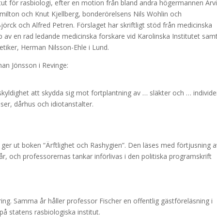
titut för rasbiologi, efter en motion från bland andra högermannen Arv
milton och Knut Kjellberg, bonderörelsens Nils Wohlin och
rck och Alfred Petren. Förslaget har skriftligt stöd från medicinska
p av en rad ledande medicinska forskare vid Karolinska Institutet sam
etiker, Herman Nilsson-Ehle i Lund.
han Jönsson i Revinge:
yldighet att skydda sig mot fortplantning av … släkter och … individe
ser, dårhus och idiotanstalter.
ger ut boken “Ärftlighet och Rashygien”. Den läses med förtjusning a
r, och professorernas tankar införlivas i den politiska programskrift
ing. Samma år håller professor Fischer en offentlig gästföreläsning i
å statens rasbiologiska institut.