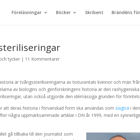
Föreläsningar
Böcker
Skribent
Brändéns för
teriliseringar
 och tycker
|
11 Kommentarer
istoria är tvångssteriliseringarna av tiotusentals kvinnor och män frå
delarna av biologins och genforskningens historia är den rashygieniska
iliseringar, utan också utgjorde den idémässiga grunden för förintels
 för att deras historia i förvanskad form ska användas som
slagträ
i de
gt efter några uppmärksammade artiklar i DN år 1999, med en synnerlig
let gå tillbaka till den journalist som