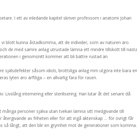
betare. I ett av inledande kapitel skriver professorn i anatomi Johan
 Om vi blott kunna åstadkomma, att de individer, som av naturen äro
ch de med sämre anlag utrustade lämna ett mindre tillskott till näst
nerationen i genomsnitt kommer att bli bättre rustad än
 själsdefekter såsom idioti, brottsliga anlag mm utgöra inte bara e
as lyten äro ärftliga – en allvarlig fara för rasen.
 Livslång internering eller sterilisering. Han lutar åt det senare då:
tt många personer själva utan tvekan lämna sitt medgivande till
 återgivande av friheten eller för att ingå äktenskap … för övrigt får
as så långt, att den blir en grymhet mot de generationer som komma.