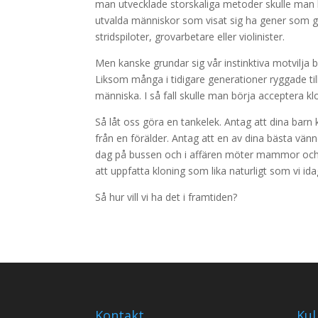
man utvecklade storskaliga metoder skulle man 
utvalda människor som visat sig ha gener som gj
stridspiloter, grovarbetare eller violinister.
Men kanske grundar sig vår instinktiva motvilja 
Liksom många i tidigare generationer ryggade ti
människa. I så fall skulle man börja acceptera kl
Så låt oss göra en tankelek. Antag att dina bar
från en förälder. Antag att en av dina bästa vänn
dag på bussen och i affären möter mammor oc
att uppfatta kloning som lika naturligt som vi id
Så hur vill vi ha det i framtiden?
Kontakt
Kul