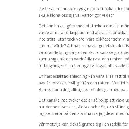
De flesta människor ryggar dock tillbaka inför ta
skulle klona oss själva. Varför gör vi det?
Det kan ha att göra med att tanken om alla männ
värde är nära förknippad med att vi alla är olika
inte trots, utan tack vare, våra olikheter som vi
samma värde? Att ha en massa genetiskt identisk
vandrande kring på jorden skulle kanske göra det
känna sig unik och värdefull? Fast den tanken led
förlängningen till att enäggstvillingar inte skul
En närbesläktad anledning kan vara allas rätt till
avstår förvisso frivilligt från den rätten. Men in
Barnet har aldrig tillfrågats om det går med på 
Det kanske inte tycker det är så roligt att växa 
hur denne utvecklas, åldras och dör, och ständig
jag ser beror på den arvsmassa jag delar med
Vår motvilja kan också grunda sig i en rädsla fö