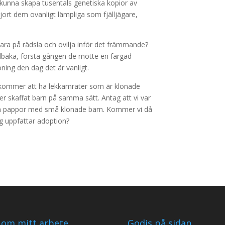
kunna skapa tusentals genetiska kopior av
ort dem ovanligt lämpliga som fjälljägare,
bara på rädsla och ovilja inför det främmande?
llbaka, första gången de mötte en färgad
oning den dag det är vanligt.
n kommer att ha lekkamrater som är klonade
er skaffat barn på samma sätt. Antag att vi var
h pappor med små klonade barn. Kommer vi då
ag uppfattar adoption?
 om mitt arbete
Godis på sidan