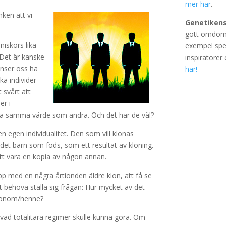
mer här
.
nken att vi
Genetikens
gott omdöme
iskors lika
exempel spel
. Det är kanske
inspiratörer 
 anser oss ha
här!
a individer
 svårt att
er i
le ha samma värde som andra. Och det har de väl?
 en egen individualitet. Den som vill klonas
te det barn som föds, som ett resultat av kloning.
att vara en kopia av någon annan.
upp med en några årtionden äldre klon, att få se
t behöva ställa sig frågan: Hur mycket av det
 honom/henne?
r vad totalitära regimer skulle kunna göra. Om