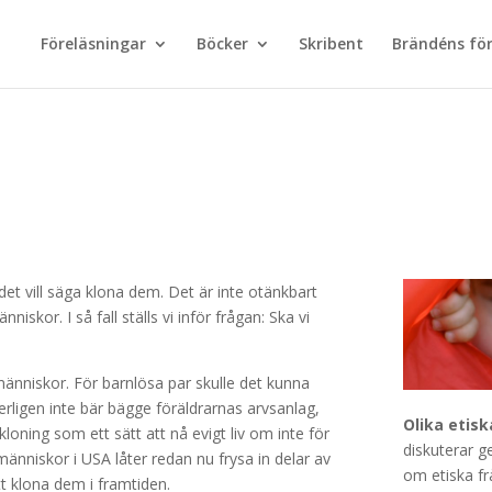
Föreläsningar
Böcker
Skribent
Brändéns för
det vill säga klona dem. Det är inte otänkbart
skor. I så fall ställs vi inför frågan: Ska vi
a människor. För barnlösa par skulle det kunna
erligen inte bär bägge föräldrarnas arvsanlag,
Olika etisk
oning som ett sätt att nå evigt liv om inte för
diskuterar g
 människor i USA låter redan nu frysa in delar av
om etiska fr
att klona dem i framtiden.