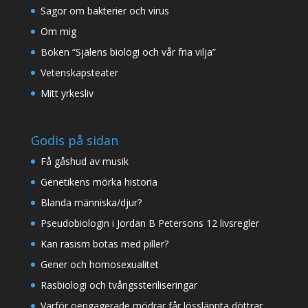
Sagor om bakterier och virus
Om mig
Boken “Själens biologi och vår fria vilja”
Vetenskapsteater
Mitt yrkesliv
Godis på sidan
Få gåshud av musik
Genetikens mörka historia
Blanda människa/djur?
Pseudobiologin i Jordan B Petersons 12 livsregler
Kan rasism botas med piller?
Gener och homosexualitet
Rasbiologi och tvångssteriliseringar
Varför oengagerade mödrar får lössläppta döttrar