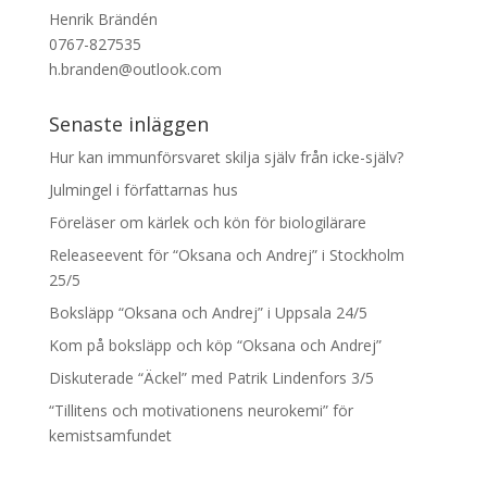
Henrik Brändén
0767-827535
h.branden@outlook.com
Senaste inläggen
Hur kan immunförsvaret skilja själv från icke-själv?
Julmingel i författarnas hus
Föreläser om kärlek och kön för biologilärare
Releaseevent för “Oksana och Andrej” i Stockholm
25/5
Boksläpp “Oksana och Andrej” i Uppsala 24/5
Kom på boksläpp och köp “Oksana och Andrej”
Diskuterade “Äckel” med Patrik Lindenfors 3/5
“Tillitens och motivationens neurokemi” för
kemistsamfundet